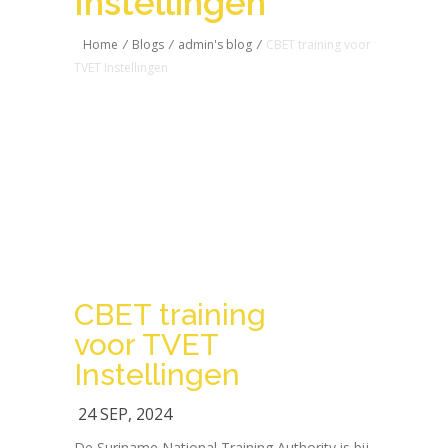
Instellingen
Home
/
Blogs
/
admin's blog
/
CBET training voor
TVET Instellingen
CBET training
voor TVET
Instellingen
24 SEP, 2024
De Suriname National Training Authority is bij