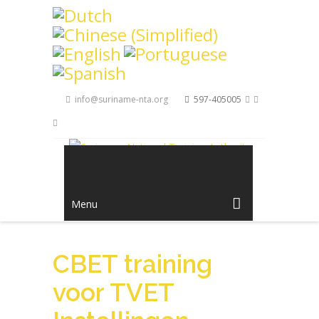
Skip to main content
info@suriname-nta.org
597-405005
Menu
CBET training
voor TVET