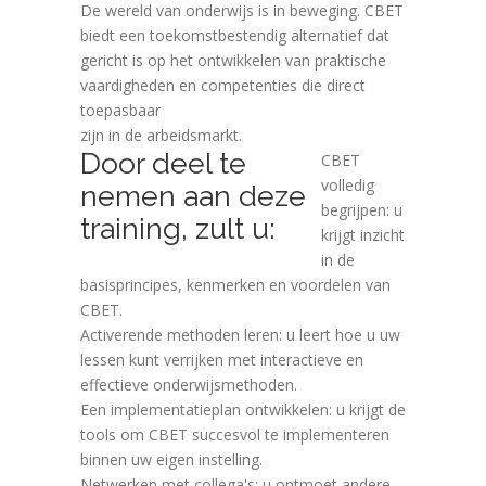
De wereld van onderwijs is in beweging. CBET
biedt een toekomstbestendig alternatief dat
gericht is op het ontwikkelen van praktische
vaardigheden en competenties die direct
toepasbaar
zijn in de arbeidsmarkt.
Door deel te
CBET
volledig
nemen aan deze
begrijpen: u
training, zult u:
krijgt inzicht
in de
basisprincipes, kenmerken en voordelen van
CBET.
Activerende methoden leren: u leert hoe u uw
lessen kunt verrijken met interactieve en
effectieve onderwijsmethoden.
Een implementatieplan ontwikkelen: u krijgt de
tools om CBET succesvol te implementeren
binnen uw eigen instelling.
Netwerken met collega's: u ontmoet andere