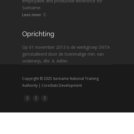
employable and productive workforce for
Suriname.
Lees meer
Oprichting
Op 01 november 2013 is de werkgroep SNTA
geïnstalleerd door de toenmalige min. van
onderwijs, dhr. A. Adhin.
Copyright © 2025 Suriname National Training
Authority |
CoreStats
Development